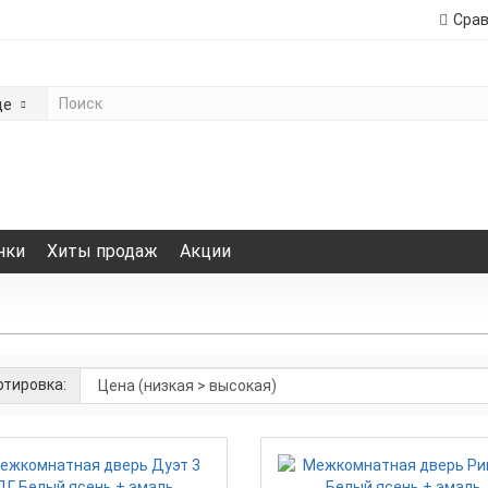
Сра
де
нки
Хиты продаж
Акции
тировка: