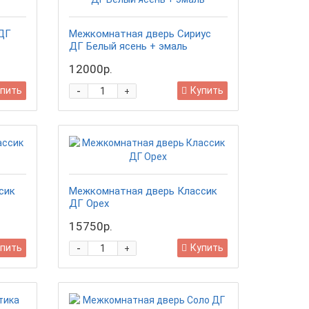
ДГ
Межкомнатная дверь Сириус
ДГ Белый ясень + эмаль
12000р.
-
пить
Купить
+
сик
Межкомнатная дверь Классик
ДГ Орех
15750р.
-
пить
Купить
+