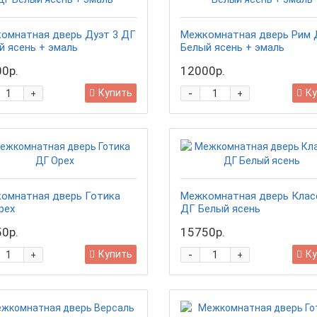
омнатная дверь Дуэт 3 ДГ
Межкомнатная дверь Рим 
й ясень + эмаль
Белый ясень + эмаль
0р.
12000р.
-
Купить
Ку
+
+
омнатная дверь Готика
Межкомнатная дверь Клас
рех
ДГ Белый ясень
0р.
15750р.
-
Купить
Ку
+
+